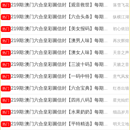
219期:澳门六合皇彩圖信封【观音救世】每期自动更新
落雪飞花
热门
219期:澳门六合皇彩圖信封【六合头条】每期自动更新
纵横江湖
热门
219期:澳门六合皇彩圖信封【美女报码】每期自动更新
初心依旧
热门
219期:澳门六合皇彩圖信封【澳男人味】每期自动更新
再次辉煌
热门
219期:澳门六合皇彩圖信封【澳女人味】每期自动更新
天音之声
热门
219期:澳门六合皇彩圖信封【三波十码】每期自动更新
天籁之音
热门
219期:澳门六合皇彩圖信封【一码中特】每期自动更新
意气风发
热门
219期:澳门六合皇彩圖信封【六合宝典】每期自动更新
红杏出墙
热门
219期:澳门六合皇彩圖信封【四肖八码】每期自动更新
星光灿烂
热门
219期:澳门六合皇彩圖信封【水果奶奶】每期自动更新
细品岁月
热门
219期:澳门六合皇彩圖信封【平特精选】每期自动更新
明天立地
热门