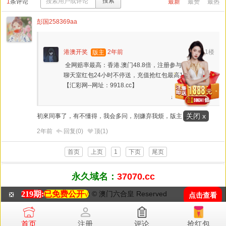
搜索
1
条评论
最新
最赞
最热
彭国258369aa
港澳开奖
2年前
1楼
版主
全网赔率最高：香港.澳门48.8倍，
注册参与抢红包！
聊天室红包24小时不停送，
充值抢红包最高18888元
【汇彩网--网址：9918.cc】
回复
顶
关闭 x
初來同事了，有不懂得，我会多问，别嫌弃我烦，版主，谢谢
2年前
回复(0)
顶(
1
)
首页
上页
1
下页
尾页
永久域名：
37070.cc
Copyright © 澳门六合皇 Reserved
219期:
已免费公开√
❎
点击查看
首页
注册
评论
抢红包