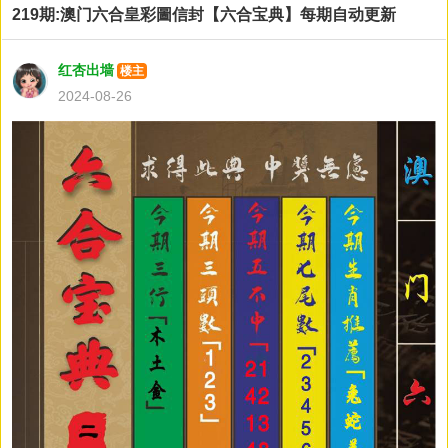
219期:澳门六合皇彩圖信封【六合宝典】每期自动更新
红杏出墙
楼主
2024-08-26