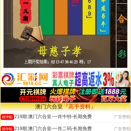
澳门六合皇
『高手资料』
219期:澳门六合皇-一肖中特-长期免费
广告赞助
精华帖
219期:澳门六合皇-一肖二码-长期免费
广告赞助
精华帖