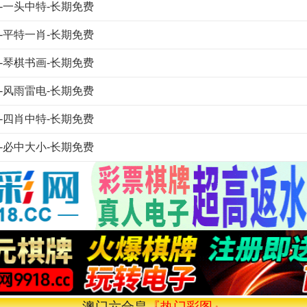
皇-一头中特-长期免费
皇-平特一肖-长期免费
皇-琴棋书画-长期免费
皇-风雨雷电-长期免费
皇-四肖中特-长期免费
皇-必中大小-长期免费
澳门六合皇
『热门彩图』