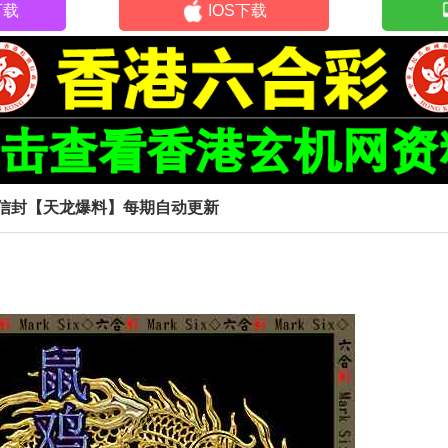
下载
IOS下载
圖信封【天龙爆料】每期自动更新