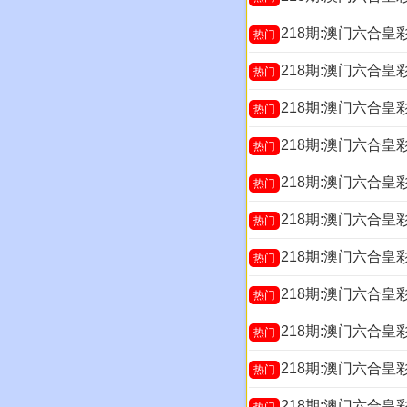
218期:澳门六合
热门
218期:澳门六合
热门
218期:澳门六合
热门
218期:澳门六合
热门
218期:澳门六合
热门
218期:澳门六合
热门
218期:澳门六合
热门
218期:澳门六合
热门
218期:澳门六合
热门
218期:澳门六合
热门
218期:澳门六合