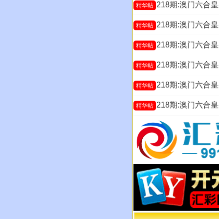
218期:澳门六合
精华帖
218期:澳门六合
精华帖
218期:澳门六合
精华帖
218期:澳门六合
精华帖
218期:澳门六合
精华帖
218期:澳门六合
精华帖