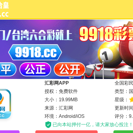
汇彩网APP
全国彩
授权：免费软件
类型：
大小：19.99MB
星级：
来源：汇彩网
更新时间：
环境：Android/iOS
评分：9.
已向本站押付一亿，请大家放心投注